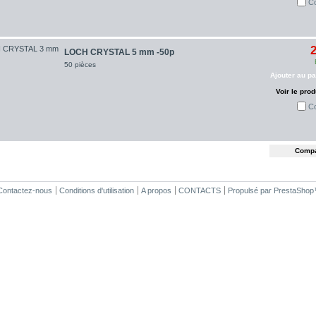
C
2
LOCH CRYSTAL 5 mm -50p
50 pièces
Ajouter au pa
Voir le prod
C
Contactez-nous
Conditions d'utilisation
A propos
CONTACTS
Propulsé par
PrestaShop