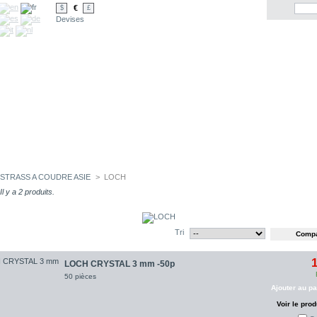
€
$
£
Devises
STRASS A COUDRE ASIE
>
LOCH
Il y a 2 produits.
Tri
1
LOCH CRYSTAL 3 mm -50p
50 pièces
Ajouter au pa
Voir le prod