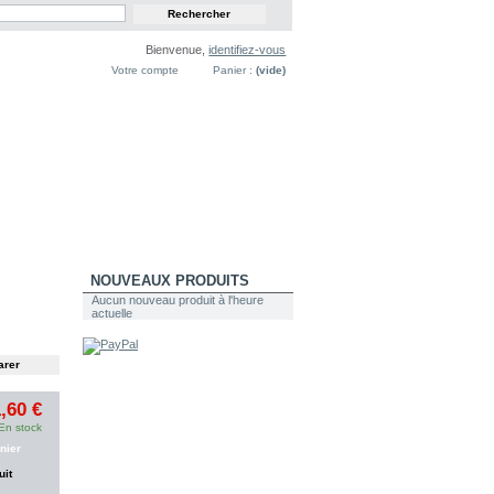
Bienvenue,
identifiez-vous
Votre compte
Panier :
(vide)
NOUVEAUX PRODUITS
Aucun nouveau produit à l'heure
actuelle
,60 €
En stock
nier
uit