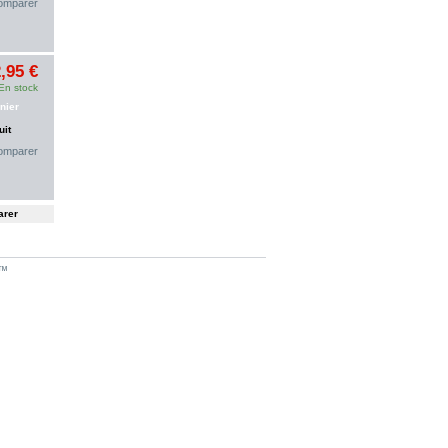
omparer
,95 €
En stock
nier
uit
omparer
™