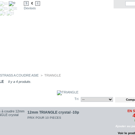
€
$
£
Devises
STRASS A COUDRE ASIE
>
TRIANGLE
LE
Il y a 4 produits.
Tri
EN 
12mm TRIANGLE crystal -10p
4
PRIX POUR 10 PIECES
Ajouter au pa
Voir le prod