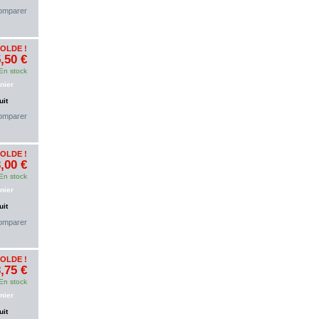
omparer
SOLDE !
,50 €
En stock
nier
uit
omparer
SOLDE !
,00 €
En stock
nier
uit
omparer
SOLDE !
,75 €
En stock
nier
uit