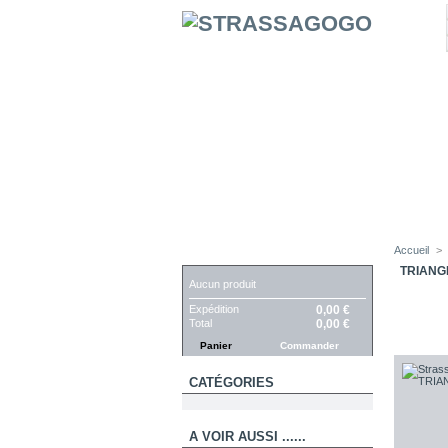
Accueil
>
PANIER
TRIANG
Aucun produit
Expédition
0,00 €
Total
0,00 €
Panier
Commander
CATÉGORIES
A VOIR AUSSI ......