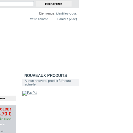
Bienvenue,
identifiez-vous
Votre compte
Panier :
(vide)
NOUVEAUX PRODUITS
Aucun nouveau produit à l'heure
actuelle
SOLDE !
,70 €
En stock
nier
uit