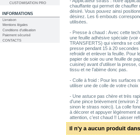
- Applicateur strass : notre appli
CUSTOMISATION PRO
chauffante qui permet de chauffer ra
désiré. Vous pouvez ainsi positionn
INFORMATIONS
désirez. Les 6 embouts corresponde
Livraison
utilisées.
Mentions légales
Conditions d'utilisation
- Presse à chaud : Avec cette tech
Paiement sécurisé
une feuille adhésive spéciale (v
CONTACTS
TRANSFERTS) qui viendra se colle
presse pendant 15 à 20 secondes 
refroidir et enlever la feuille. Pour
papier de soie ou une feuille de pap
cuisine) avant d’utiliser la presse,
tissu et ne l’abime donc pas.
- Colle à froid : Pour les surface
utiliser une de colle de votre choix 
- Une astuce pas chère et très rapi
d’une pince brièvement (environ 2
sinon le strass noirci). La colle f
à décorer et appuyer légèrement av
attention, c’est chaud !! Laisser refr
Il n'y a aucun produit dans