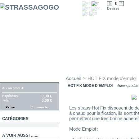
€
$
£
Devises
Accueil
>
HOT FIX mode d'emploi
PANIER
HOT FIX MODE D'EMPLOI
Aucun produit 
Aucun produit
Expédition
0,00 €
Total
0,00 €
Les strass Hot Fix disposent de de
Panier
Commander
à chaud pour la fixation, ils sont t
permettent une très bonne adhérenc
CATÉGORIES
Mode Emploi :
A VOIR AUSSI ......