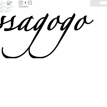
€
$
£
Devises